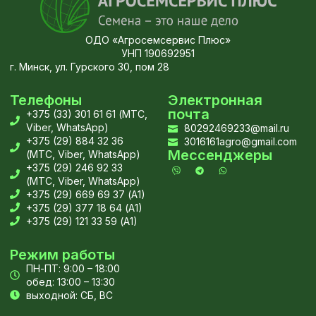
ОДО «Агросемсервис Плюс»
УНП 190692951
г. Минск, ул. Гурского 30, пом 28
Телефоны
Электронная
почта
+375 (33) 301 61 61 (МТС,
Viber, WhatsApp)
80292469233@mail.ru
+375 (29) 884 32 36
3016161agro@gmail.com
Мессенджеры
(МТС, Viber, WhatsApp)
+375 (29) 246 92 33
(МТС, Viber, WhatsApp)
+375 (29) 669 69 37 (А1)
+375 (29) 377 18 64 (А1)
+375 (29) 121 33 59 (А1)
Режим работы
ПН-ПТ: 9:00 – 18:00
обед: 13:00 – 13:30
выходной: СБ, ВС