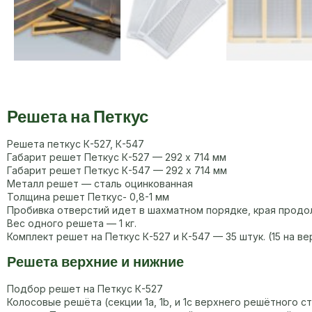
Решета на Петкус
Решета петкус К-527, К-547
Габарит решет Петкус К-527 — 292 х 714 мм
Габарит решет Петкус К-547 — 292 х 714 мм
Металл решет — сталь оцинкованная
Толщина решет Петкус- 0,8-1 мм
Пробивка отверстий идет в шахматном порядке, края продо
Вес одного решета — 1 кг.
Комплект решет на Петкус К-527 и К-547 — 35 штук. (15 на в
Решета верхние и нижние
Подбор решет на Петкус К-527
Колосовые решёта (секции 1а, 1b, и 1с верхнего решётного 