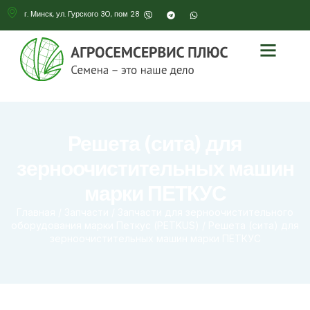
г. Минск, ул. Гурского 30, пом 28
Решета (сита) для
зерноочистительных машин
марки ПЕТКУС
Главная
/
Запчасти
/
Запчасти для зерноочистительного
оборудования марки Петкус (PETKUS)
/ Решета (сита) для
зерноочистительных машин марки ПЕТКУС