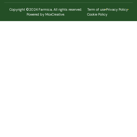
Copyright ©2024 Farmica, All rights reserved.
Term of use
Privacy Policy
Powered by MoxCreative.
Cookie Policy