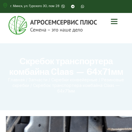
г. Минск, ул. Гурского 30, пом 28
Скребок транспортера
комбайна Claas — 64х71мм
Главная
/
Запчасти
/
Скребки конвейерные
/
Резиновые
скребки
/ Скребок транспортера комбайна Claas —
64х71мм