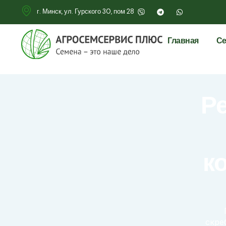
г. Минск, ул. Гурского 30, пом 28
Главная
Се
Р
к
скре