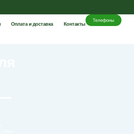
Телефоны
и
Оплата и доставка
Контакты
ля
 —
е
 John