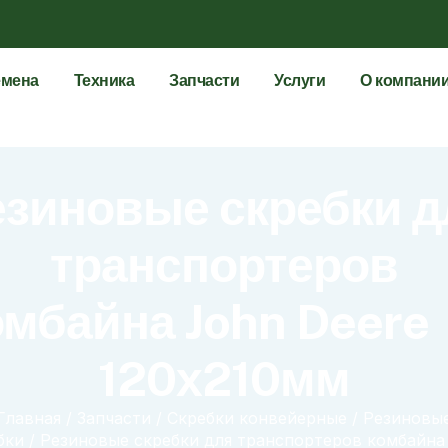
мена
Техника
Запчасти
Услуги
О компани
езиновые скребки д
транспортеров
омбайна John Deere
120х210мм
Главная
/
Запчасти
/
Скребки конвейерные
/
Резиновы
бки
/ Резиновые скребки для транспортеров комбайна