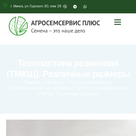
г. Минск, ул. Гурского 30, пом 28
Техпластина резиновая
(ТМКЩ). Различные размеры
Главная
/
Запчасти
/
Ленты конвейерные.
Резинотехнические изделия.
/ Техпластина резиновая
(ТМКЩ). Различные размеры