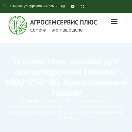
г. Минск, ул. Гурского 30, пом 28
Техпластина, скребок для
снегоуборочной техники,
1000*250*40. Армированный
тросом
Главная
/
Запчасти
/
Ленты конвейерные.
Резинотехнические изделия.
/ Техпластина, скребок для
снегоуборочной техники, 1000*250*40. Армированный
тросом