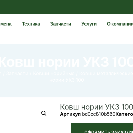
мена
Техника
Запчасти
Услуги
О компани
Ковш нории УКЗ 10
я
/
Запчасти
/
Ковши норийные
/
Ковши металлические
нории УКЗ 100
Ковш нории УКЗ 10
Артикул
bd0cc810b580
Катего
ОФОРМИТЬ ЗАКАЗ (И