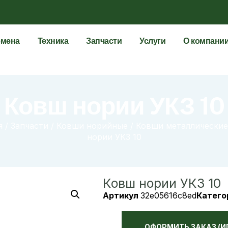
мена
Техника
Запчасти
Услуги
О компани
Ковш нории УКЗ 10
я
/
Запчасти
/
Ковши норийные
/
Ковши металлические
нории УКЗ 10
Ковш нории УКЗ 10
Артикул
32e05616c8ed
Катего
ОФОРМИТЬ ЗАКАЗ (И