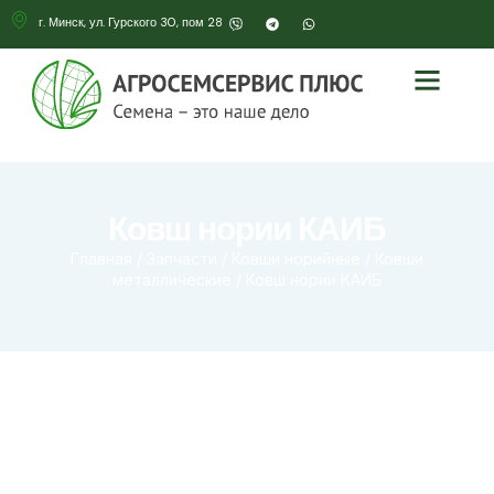
г. Минск, ул. Гурского 30, пом 28
Ковш нории КАИБ
Главная
/
Запчасти
/
Ковши норийные
/
Ковши
металлические
/ Ковш нории КАИБ