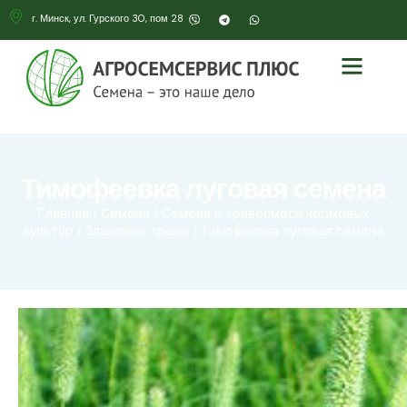
г. Минск, ул. Гурского 30, пом 28
Тимофеевка луговая семена
Главная
/
Семена
/
Семена и травосмеси кормовых
культур
/
Злаковые травы
/ Тимофеевка луговая семена