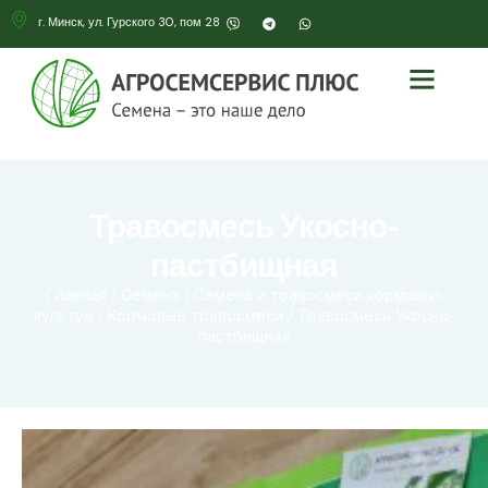
г. Минск, ул. Гурского 30, пом 28
Травосмесь Укосно-
пастбищная
Главная
/
Семена
/
Семена и травосмеси кормовых
культур
/
Кормовые травосмеси
/ Травосмесь Укосно-
пастбищная