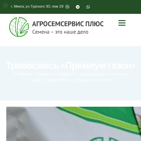
г. Минск, ул. Гурского 30, пом 28
Травосмесь «Премиум газон»
Главная
/
Семена
/
Семена и травосмеси газонных
трав
/ Травосмесь «Премиум газон»